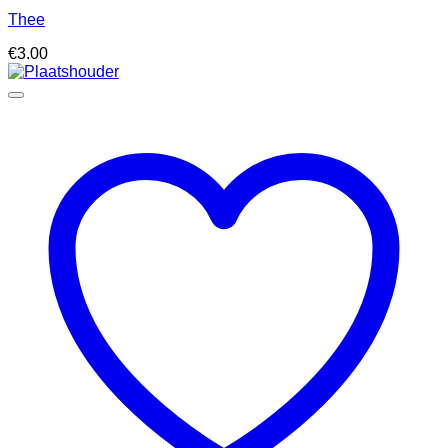
Thee
€
3.00