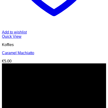
Add to wishlist
Quick View
Koffies
Caramel Machiatto
€
5.00
Contacteer ons
Rijksweg 609
3630 Maasmechelen
Tel.: 089 77 73 50
info@den-appel.be
BTW BE0460.569.460
Openingsuren
Ma:
Gesloten