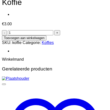
Koffie
€
3.00
Koffie
aantal
Toevoegen aan winkelwagen
SKU:
koffie
Categorie:
Koffies
Winkelmand
Gerelateerde producten